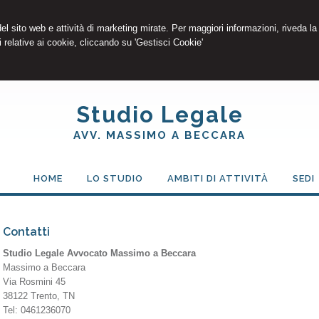
 del sito web e attività di marketing mirate. Per maggiori informazioni, riveda la
 relative ai cookie, cliccando su 'Gestisci Cookie'
Studio Legale
AVV. MASSIMO A BECCARA
HOME
LO STUDIO
AMBITI DI ATTIVITÀ
SEDI
Contatti
Studio Legale Avvocato Massimo a Beccara
Massimo a Beccara
Via Rosmini 45
38122
Trento
,
TN
Tel:
0461236070