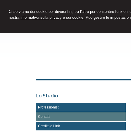
Ci serviamo dei cookie per diversi fini, tra l'altro per consentire funzioni
nostra
informativa sulla privacy e sui cookie.
Può gestire le impostazioni
Lo Studio
Professionisti
Contatti
Credits e Link