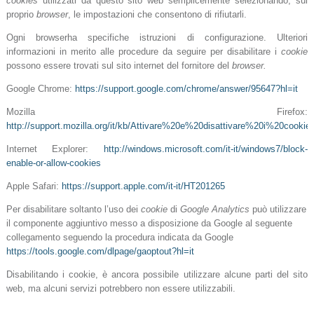
cookies
utilizzati da questo sito web semplicemente selezionando, sul
proprio
browser
, le impostazioni che consentono di rifiutarli.
Ogni browserha specifiche istruzioni di configurazione. Ulteriori
informazioni in merito alle procedure da seguire per disabilitare i
cookie
possono essere trovati sul sito internet del fornitore del
browser.
Google Chrome:
https://support.google.com/chrome/answer/95647?hl=it
Mozilla Firefox:
http://support.mozilla.org/it/kb/Attivare%20e%20disattivare%20i%20cookie
Internet Explorer:
http://windows.microsoft.com/it-it/windows7/block-
enable-or-allow-cookies
Apple Safari:
https://support.apple.com/it-it/HT201265
Per disabilitare soltanto l’uso dei
cookie
di
Google Analytics
può utilizzare
il componente aggiuntivo messo a disposizione da Google al seguente
collegamento seguendo la procedura
indicata da Google
https://tools.google.com/dlpage/gaoptout?hl=it
Disabilitando i cookie, è ancora possibile utilizzare alcune parti del sito
web, ma alcuni servizi potrebbero non essere utilizzabili.