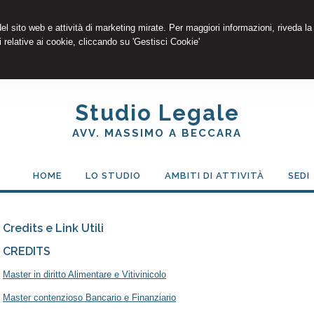
 del sito web e attività di marketing mirate. Per maggiori informazioni, riveda la
 relative ai cookie, cliccando su 'Gestisci Cookie'
Studio Legale
AVV. MASSIMO A BECCARA
HOME
LO STUDIO
AMBITI DI ATTIVITÀ
SEDI
Credits e Link Utili
CREDITS
Master in diritto Alimentare e Vitivinicolo
Master contenzioso Bancario e Finanziario