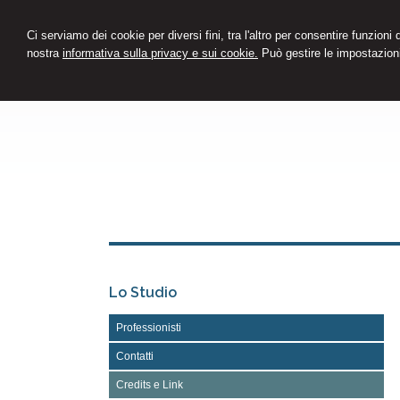
Ci serviamo dei cookie per diversi fini, tra l'altro per consentire funzioni
nostra
informativa sulla privacy e sui cookie.
Può gestire le impostazioni
Lo Studio
Professionisti
Contatti
Credits e Link