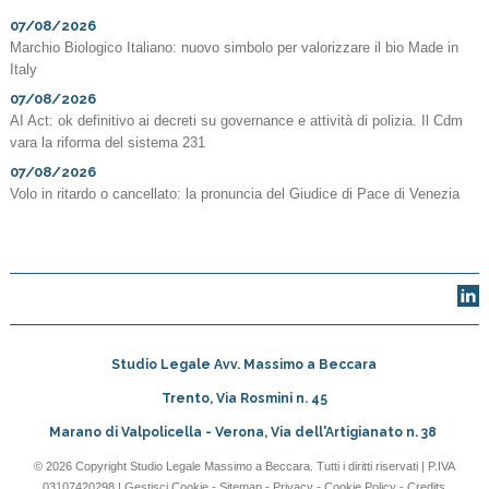
07/08/2026
Marchio Biologico Italiano: nuovo simbolo per valorizzare il bio Made in
Italy
07/08/2026
AI Act: ok definitivo ai decreti su governance e attività di polizia. Il Cdm
vara la riforma del sistema 231
07/08/2026
Volo in ritardo o cancellato: la pronuncia del Giudice di Pace di Venezia
Studio Legale Avv. Massimo a Beccara
Trento, Via Rosmini n. 45
Marano di Valpolicella - Verona, Via dell'Artigianato n. 38
© 2026 Copyright Studio Legale Massimo a Beccara. Tutti i diritti riservati | P.IVA
03107420298 |
Gestisci Cookie
-
Sitemap
-
Privacy
-
Cookie Policy
-
Credits