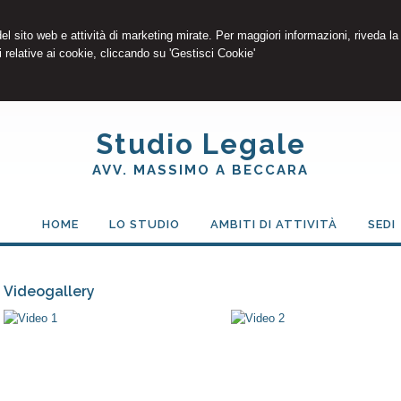
 del sito web e attività di marketing mirate. Per maggiori informazioni, riveda la
 relative ai cookie, cliccando su 'Gestisci Cookie'
Studio Legale
AVV. MASSIMO A BECCARA
HOME
LO STUDIO
AMBITI DI ATTIVITÀ
SEDI
Videogallery