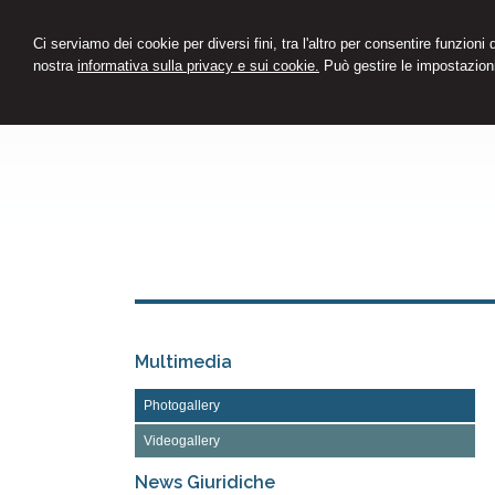
Ci serviamo dei cookie per diversi fini, tra l'altro per consentire funzioni
nostra
informativa sulla privacy e sui cookie.
Può gestire le impostazioni
Multimedia
Photogallery
Videogallery
News Giuridiche