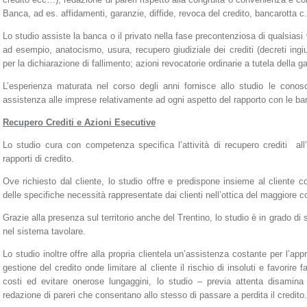
Banca, ad es. affidamenti, garanzie, diffide, revoca del credito, bancarotta 
Lo studio assiste la banca o il privato nella fase precontenziosa di qualsias
ad esempio, anatocismo, usura, recupero giudiziale dei crediti (decreti ingiunt
per la dichiarazione di fallimento; azioni revocatorie ordinarie a tutela della 
L’esperienza maturata nel corso degli anni fornisce allo studio le conosc
assistenza alle imprese relativamente ad ogni aspetto del rapporto con le ban
Recupero Crediti e Azioni Esecutive
Lo studio cura con competenza specifica l’attività di recupero crediti all
rapporti di credito.
Ove richiesto dal cliente, lo studio offre e predispone insieme al cliente c
delle specifiche necessità rappresentate dai clienti nell’ottica del maggiore c
Grazie alla presenza sul territorio anche del Trentino, lo studio è in grado di
nel sistema tavolare.
Lo studio inoltre offre alla propria clientela un’assistenza costante per l’ap
gestione del credito onde limitare al cliente il rischio di insoluti e favorire 
costi ed evitare onerose lungaggini, lo studio – previa attenta disamina su
redazione di pareri che consentano allo stesso di passare a perdita il credito.