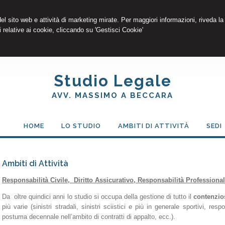
 del sito web e attività di marketing mirate. Per maggiori informazioni, riveda la
 relative ai cookie, cliccando su 'Gestisci Cookie'
Studio Legale
AVV. MASSIMO A BECCARA
HOME
LO STUDIO
AMBITI DI ATTIVITÀ
SEDI
Ambiti di Attività
Responsabilità Civile, Diritto Assicurativo, Responsabilità Professiona
Da oltre quindici anni lo studio si occupa della gestione di tutto il
contenzio
più varie (sinistri stradali, sinistri sciistici e più in generale sportivi, re
postuma decennale nell’ambito di contratti di appalto, ecc.).