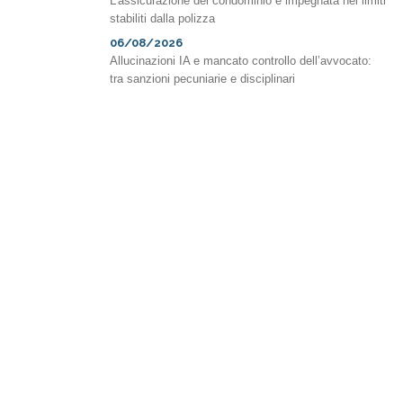
L’assicurazione del condominio è impegnata nei limiti
stabiliti dalla polizza
06/08/2026
Allucinazioni IA e mancato controllo dell’avvocato:
tra sanzioni pecuniarie e disciplinari