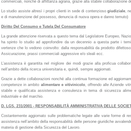
commerciali, nonché di affittanza agraria, grazie alla stabile collaborazione d
Lo studio assiste altresì i propri clienti in sede di contenzioso
giudiziale
, n
e di manutenzione del possesso, denuncia di nuova opera e danno temuto)
Diritto Del Consumo e Tutela Del Consumatore
La grande attenzione riservata a questo tema dal Legislatore Europeo, Nazio
ha spinto lo studio ad approfondire da un decennio a questa parte i temi r
vertenze che lo vedono coinvolto: dalla responsabilità da prodotto difettoso, 
Assicurazione, prassi commerciali aggressive e/o sleali ecc.
L’assistenza è garantita nel migliore dei modi grazie alla proficua collabor
nell’ambito della ricerca universitaria e, quindi, sempre aggiornati.
Grazie a dette collaborazioni nonché alla continua formazione ed aggiornamen
competenze in ambito
alimentare e vitivinicolo
, offrendo alle Aziende viti
stabile e qualificata assistenza e consulenza in tema di sicurezza alimenta
industriale e del marchio.
D. LGS. 231/2001 - RESPONSABILITÀ AMMINISTRATIVA DELLE SOCIET
Costantemente aggiornato sulle problematiche legate alle varie forme di res
assistenza nell’ambito della responsabilità delle persone giuridiche avvalendos
materia di gestione della Sicurezza del Lavoro.