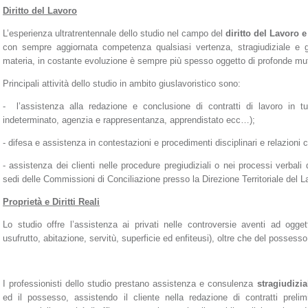
Diritto del Lavoro
L’esperienza ultratrentennale dello studio nel campo del
diritto del Lavoro 
con sempre aggiornata competenza qualsiasi vertenza, stragiudiziale e giu
materia, in costante evoluzione è sempre più spesso oggetto di profonde mut
Principali attività dello studio in ambito giuslavoristico sono:
- l’assistenza alla redazione e conclusione di contratti di lavoro in 
indeterminato, agenzia e rappresentanza, apprendistato ecc…);
- difesa e assistenza in contestazioni e procedimenti disciplinari e relazioni
- assistenza dei clienti nelle procedure pregiudiziali o nei processi verbal
sedi delle Commissioni di Conciliazione presso la Direzione Territoriale del L
Proprietà e Diritti Reali
Lo studio offre l’assistenza ai privati nelle controversie aventi ad oggetto 
usufrutto, abitazione, servitù, superficie ed enfiteusi), oltre che del posse
I professionisti dello studio prestano assistenza e consulenza
stragiudizia
ed il possesso, assistendo il cliente nella redazione di contratti preli