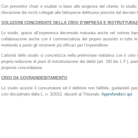
Con preventivi chiari e studiati in base alle esigenze del cliente, lo studio 
rilevazione dei rischi collegati alle fattispecie delittuose previste dal decreto l
SOLUZIONI CONCORDATE DELLA CRISI D’IMPRESA E RISTRUTTURAZI
Lo studio, grazie all’esperienza decennale maturata anche nel settore banc
collaborazione anche con il commercialista del proprio assistito in tutte le
mettendo a punto gli strumenti più efficaci per l’imprenditore.
L’attività dello studio si concretizza nella preliminare trattativa con il cet
propria redazione di piani di ristrutturazione dei debiti (art. 182 bis L.F.), pi
proposte concordatarie.
CRISI DA SOVRAINDEBITAMENTO
Lo studio assiste il consumatore ed il debitore non fallibile, guidandoli 
crisi disciplinato dalla L. n. 3/2012, davanti al Tribunale.
Approfondisci qui