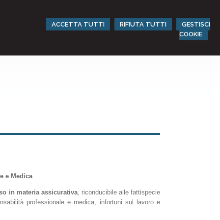
ACCETTA TUTTI
RIFIUTA TUTTI
GESTISCI
COOKIE
le e Medica
so in materia assicurativa
, riconducibile alle fattispecie
sponsabilità professionale e medica, infortuni sul lavoro e