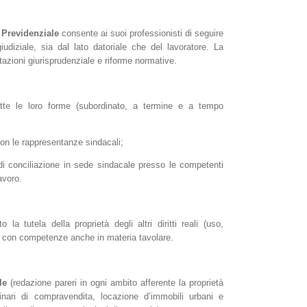
e Previdenziale
consente ai suoi professionisti di seguire
diziale, sia dal lato datoriale che del lavoratore. La
azioni giurisprudenziale e riforme normative.
tutte le loro forme (subordinato, a termine e a tempo
 con le rappresentanze sindacali;
i di conciliazione in sede sindacale presso le competenti
avoro.
la tutela della proprietà degli altri diritti reali (uso,
sso con competenze anche in materia tavolare.
le
(redazione pareri in ogni ambito afferente la proprietà
minari di compravendita, locazione d’immobili urbani e