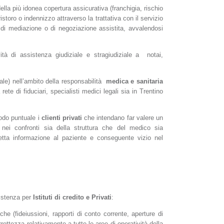
della più idonea copertura assicurativa (franchigia, rischio
istoro o indennizzo attraverso la trattativa con il servizio
 di mediazione o di negoziazione assistita, avvalendosi
ità di assistenza giudiziale e stragiudiziale a notai,
nale) nell’ambito della responsabilità
medica e sanitaria
te di fiduciari, specialisti medici legali sia in Trentino
modo puntuale i
clienti privati
che intendano far valere un
a nei confronti sia della struttura che del medico sia
etta informazione al paziente e conseguente vizio nel
sistenza per
Istituti di credito e Privati
:
che (fideiussioni, rapporti di conto corrente, aperture di
rettezza relativamente a tutte le aree di operatività della