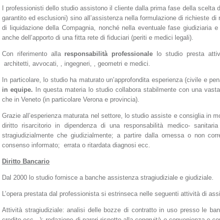
I professionisti dello studio assistono il cliente dalla prima fase della scelta 
garantito ed esclusioni) sino all’assistenza nella formulazione di richieste di r
di liquidazione della Compagnia, nonché nella eventuale fase giudiziaria e
anche dell’apporto di una fitta rete di fiduciari (periti e medici legali).
Con riferimento alla
responsabilità professionale
lo studio presta attiv
architetti, avvocati, , ingegneri, , geometri e medici.
In particolare, lo studio ha maturato un’approfondita esperienza (civile e pe
in equipe.
In questa materia lo studio collabora stabilmente con una vasta re
che in Veneto (in particolare Verona e provincia).
Grazie all’esperienza maturata nel settore, lo studio assiste e consiglia in 
diritto risarcitorio in dipendenza di una responsabilità medico- sanitari
stragiudizialmente che giudizialmente; a partire dalla omessa o non corr
consenso informato; errata o ritardata diagnosi ecc.
Diritto Bancario
Dal 2000 lo studio fornisce a banche assistenza stragiudiziale e giudiziale.
L’opera prestata dal professionista si estrinseca nelle seguenti attività di as
Attività stragiudiziale: analisi delle bozze di contratto in uso presso le ban
credito ecc…); redazione di pareri rispetto alla congruità o convenienza e cor