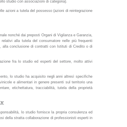
ello studio con associazioni di categoria).
elle azioni a tutela del possesso (azioni di reintegrazione
nale nonché dai preposti Organi di Vigilanza e Garanzia,
elativi alla tutela del consumatore nelle più frequenti
alla conclusione di contratti con Istituti di Credito o di
azione fra lo studio ed esperti del settore, molto attivi
to, lo studio ha acquisito negli anni altresì specifiche
vinicole e alimentari in genere presenti sul territorio una
re, etichettatura, tracciabilità, tutela della proprietà
A’
ponsabilità, lo studio fornisce la propria consulenza ed
i della stratta collaborazione di professionisti esperti in