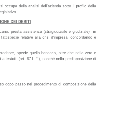
si occupa della analisi dell’azienda sotto il profilo della
egislativo.
ONE DEI DEBITI
ario, presta assistenza (stragiudiziale e giudiziale) in
 fattispecie relative alla crisi d’impresa, concordando e
o creditore, specie quello bancario, oltre che nella vera e
ani attestati (art. 67 L.F.), nonché nella predisposizione di
passo dopo passo nel procedimento di composizione della