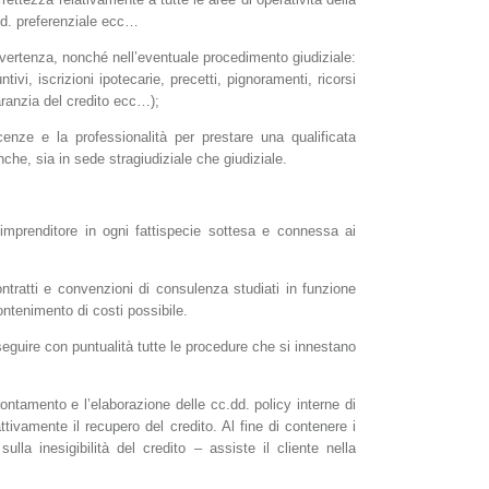
c.d. preferenziale ecc…
i vertenza, nonché nell’eventuale procedimento giudiziale:
ivi, iscrizioni ipotecarie, precetti, pignoramenti, ricorsi
garanzia del credito ecc…);
enze e la professionalità per prestare una qualificata
che, sia in sede stragiudiziale che giudiziale.
’imprenditore in ogni fattispecie sottesa e connessa ai
ontratti e convenzioni di consulenza studiati in funzione
ontenimento di costi possibile.
 seguire con puntualità tutte le procedure che si innestano
prontamento e l’elaborazione delle cc.dd. policy interne di
fattivamente il recupero del credito. Al fine di contenere i
lla inesigibilità del credito – assiste il cliente nella