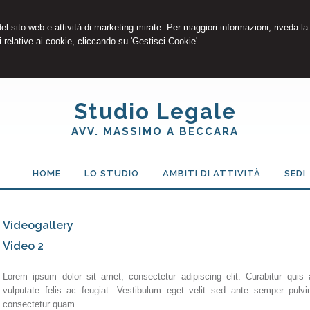
 del sito web e attività di marketing mirate. Per maggiori informazioni, riveda la
 relative ai cookie, cliccando su 'Gestisci Cookie'
Studio Legale
AVV. MASSIMO A BECCARA
HOME
LO STUDIO
AMBITI DI ATTIVITÀ
SEDI
Videogallery
Video 2
Lorem ipsum dolor sit amet, consectetur adipiscing elit. Curabitur quis a
vulputate felis ac feugiat. Vestibulum eget velit sed ante semper pulvin
consectetur quam.