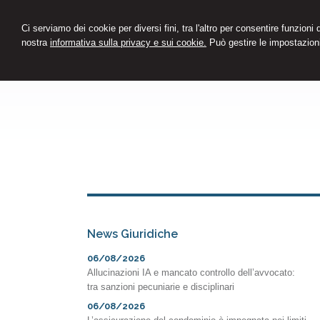
Ci serviamo dei cookie per diversi fini, tra l'altro per consentire funzioni
nostra
informativa sulla privacy e sui cookie.
Può gestire le impostazioni
News Giuridiche
06/08/2026
Allucinazioni IA e mancato controllo dell’avvocato:
tra sanzioni pecuniarie e disciplinari
06/08/2026