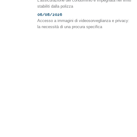
L’assicurazione del condominio è impegnata nei limiti
stabiliti dalla polizza
06/08/2026
Accesso a immagini di videosorveglianza e privacy:
la necessità di una procura specifica